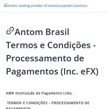
Antom Brasil
Go to Homepage
Termos e Condições -
Legal
Merchant Account Services Terms and Conditions
Processamento de
Platform Rules
Pagamentos (Inc. eFX)
Legal Terms and Disclosures
Terms of Use
Alipay Global Open Platform Membership Agreement (the
2026-03-03 02:03
“Agreement”)
AIBR Instituição de Pagamento Ltda.
Privacy Policy for ABA UK Customers
TERMOS E CONDIÇÕES – PROCESSAMENTO DE
Privacy Policy for ABA EEA Customers
PAGAMENTOS