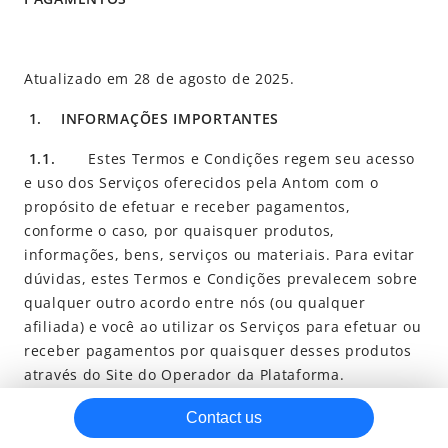
Antom Privacy Policy for Merchant Services
Antom Privacy Policy for Merchant Services (Indonesia)
Atualizado em 28 de agosto de 2025.
Antom Privacy Policy for Merchant Services (Malaysia)
1.
INFORMAÇÕES IMPORTANTES
Cookie Notice
Antom PayFac Data Handling Notice
1.1.
Estes Termos e Condições regem seu acesso
e uso dos Serviços oferecidos pela Antom com o
Alipay Information Security Standards
propósito de efetuar e receber pagamentos,
Regulatory Info
conforme o caso, por quaisquer produtos,
Prohibited and Restricted Sales List
informações, bens, serviços ou materiais. Para evitar
dúvidas, estes Termos e Condições prevalecem sobre
Antom Business Account
qualquer outro acordo entre nós (ou qualquer
Antom Acquiring Solutions
afiliada) e você ao utilizar os Serviços para efetuar ou
Antom Integrated Digital Services
receber pagamentos por quaisquer desses produtos
através do Site do Operador da Plataforma.
SG Merchant Services Account Information, Terms and
Important Disclosures
1.1.1.
O Glossário anexo (Anexo 1) contém as
Contact us
Antom Europe
definições de certos termos em letras maiúsculas que