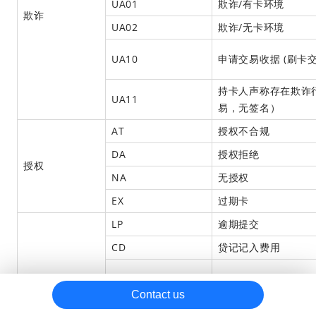
UA01
欺诈/有卡环境
欺诈
退款升级
UA02
欺诈/无卡环境
合规调单
UA10
申请交易收据 (刷卡交
处理拒付
持卡人声称存在欺诈
拒付
UA11
易，无签名）
拒付原因码
AT
授权不合规
Visa
DA
授权拒绝
Mastercard
授权
NA
无授权
Discover/Diners
EX
过期卡
American Express
LP
逾期提交
UnoinPay
CD
贷记记入费用
Cartes Bancaires
JCB
Contact us
IN
无效卡号
其他卡组