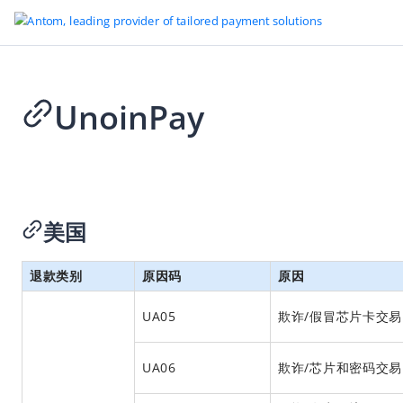
UnoinPay
Go to Homepage
争议运营手册
2025-07-10 06:55
概览
了解争议
美国
争议的运作机制
退款类别
原因码
原因
各支付方式的争议处理流程
双方责任
UA05
欺诈/假冒芯片卡交易
回应争议
UA06
欺诈/芯片和密码交易
争议实施方案
调单请求