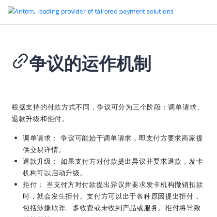
争议的运作机制
Go to Homepage
争议运营手册
2026-02-28 08:50
概览
根据支持的付款方式不同，争议可分为三个阶段：调单请求、
退款升级和拒付。
了解争议
争议的运作机制
调单请求： 争议可能始于调单请求，即支付方要求商家提
供交易详情。
各支付方式的争议处理流程
退款升级： 如果支付方对付款提出异议并要求退款，发卡
双方责任
机构可以启动升级。
拒付： 当支付方对付款提出异议并要求发卡机构撤销扣款
回应争议
时，就会发生拒付。支付方可以出于各种原因提出拒付，
争议实施方案
包括涉嫌欺诈、多收费或未收到产品或服务。拒付将导致
调单请求