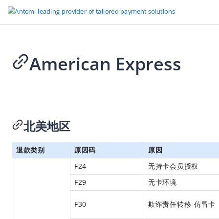
American Express
Go to Homepage
争议运营手册
2025-07-10 17:37
概览
了解争议
北美地区
争议的运作机制
退款类别
原因码
原因
各支付方式的争议处理流程
F24
无持卡会员授权
双方责任
F29
无卡环境
回应争议
争议实施方案
F30
欺诈责任转移-仿冒卡
调单请求