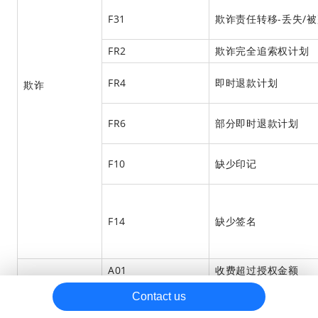
F31
欺诈责任转移-丢失/
退款升级
合规调单
FR2
欺诈
完全
追索权计划
处理拒付
FR4
即时退款计划
欺诈
拒付
拒付原因码
FR6
部分即时退款计划
Visa
Mastercard
F10
缺少印记
Discover/Diners
American Express
F14
缺少签名
UnoinPay
Cartes Bancaires
A01
收费超过授权金额
JCB
授权
A02
无有效授权
Contact us
其他卡组
A08
授权批准已过期