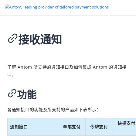
接收通知
返回首页
快捷支付
2026-02-28 08:58
概述
了解 Antom 所支持的通知接口及如何集成 Antom 的通知接
口。
快速开始
支付
功能
集成快捷支付（SDK）
集成快捷支付（API）
各通知接口的功能及所支持的产品如下表所示：
支付后
快捷支付
接收通知
通知接口
单笔支付
令牌支付
取消交易