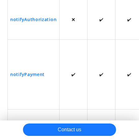
取消授权
notifyAuthorization
❌
✔️
✔️
退款
对账
其他
最佳实践
附录
notifyPayment
✔️
✔️
✔️
notifyCapture（单笔
✔️
❌
❌
Contact us
支付）