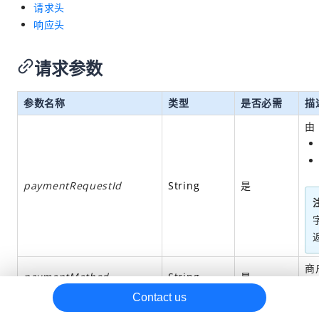
请求头
inquiryPayment
响应头
refund
请求参数
inquiryRefund
SDK 参考信息
参数名称
类型
是否必需
描
由
paymentRequestId
String
是
商
paymentMethod
String
是
阅
Contact us
paymentAmount
Amount
是
商