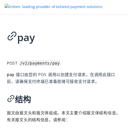
pay
返回首页
Omnichannel
2026-05-22 03:23
概述
POST
/v2/payments/pay
支持的支付方式
pay
接口由您的 POS 调用以创建支付请求。在调用此接口
Omnichannel 集成方案
前，请确保支付终端已准备就绪可接收支付请求。
集成资源
结构
API 参考信息
概述
报文由报文头和报文体组成。本文主要介绍报文体结构信息，
diagnosis
有关报文头的结构信息，请参阅：
pay