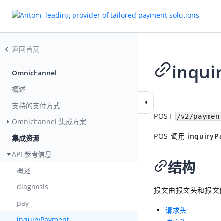
返回首页
inqui
Omnichannel
概述
2026-05-29 08:41
支持的支付方式
POST
/v2/paymen
Omnichannel 集成方案
POS 调用
inquiry
集成资源
API 参考信息
结构
概述
diagnosis
报文由报文头和报文
pay
请求头
inquiryPayment