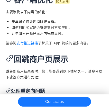
仅 App 端
SDK 集成
已下架
主要涉及以下内容的优化：
支付后
安卓端如何处理消除歧义框。
请款
如何判断买家是否安装支付方式应用。
接收通知
订单如何在商户应用内完成支付。
取消交易
请参阅
支付推进链接
了解关于 App 终端的更多内容。
退款
对账
回跳商户页展示
其他
跳转到商户结果页时，您可能会遇到以下情况之一，请参考以
最佳实践
下建议方案进行处理：
参考材料
处理重定向问题
当买家成功完成支付，但在跳转到您指定的
Contact us
paymentRedirectUrl
时遇到问题，无论是由于网络问题还