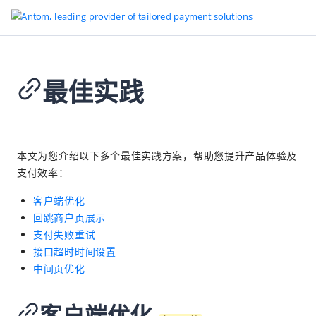
最佳实践
返回首页
单笔支付
2026-02-03 08:55
概述
本文为您介绍以下多个最佳实践方案，帮助您提升产品体验及
支付效率：
快速开始
场景适配指引
客户端优化
回跳商户页展示
支付方式
支付失败重试
支付
接口超时时间设置
中间页优化
Payment Element 集成
推荐
Checkout Page 集成
客户端优化
仅 API 集成