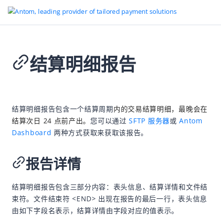
结算明细报告
返回首页
对账
2026-07-23 06:50
概述
结算明细报告包含一个结算周期
内的交易结算明细，最晚会在
结算次日 24 点前产出。
您可以通过
SFTP 服务器
或
Antom
结算规则
Dashboard
两种方式获取来获取该报告。
结算流
对账指南与相关报告
报告详情
开始对账
结算明细报告包含三部分内容：表头信息、结算详情和文件结
交易明细报告
束符。文件结束符 <END> 出现在报告的最后一行，表头信息
结算明细报告
由如下字段名表示，结算详情由字段对应的值表示。
结算汇总报告