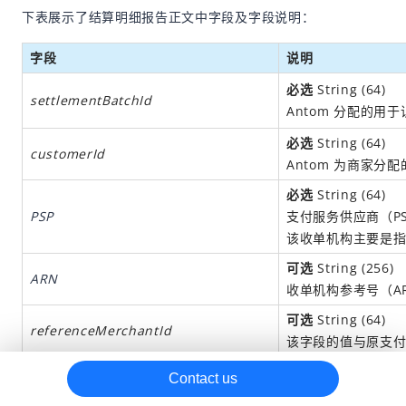
下表展示了结算明细报告正文中字段及字段说明：
报告字段汇总
字段
说明
参考材料
Antom 对账专家 Skill
必选
String (64)
settlementBatchId
Antom
分配的用于
必选
String (64)
customerId
Antom 为商家分
必选
String (64)
PSP
支付服务供应商（P
该收单机构主要是
可选
String (256)
ARN
收单机构参考号（A
可选
String (64)
referenceMerchantId
该字段的值与原支
可选
String (64)
Contact us
referenceStoreId
该字段的值与原支