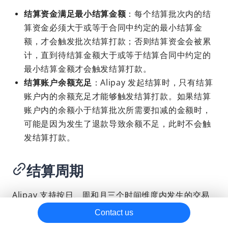
结算资金满足最小结算金额
：每个结算批次内的结
算资金必须大于或等于合同中约定的最小结算金
额，才会触发批次结算打款；否则结算资金会被累
计，直到待结算金额大于或等于结算合同中约定的
最小结算金额才会触发结算打款。
结算账户余额充足
：Alipay 发起结算时，只有结算
账户内的余额充足才能够触发结算打款。如果结算
账户内的余额小于结算批次所需要扣减的金额时，
可能是因为发生了退款导致余额不足，此时不会触
发结算打款。
结算周期
Alipay 支持按日、周和月三个时间维度内发生的交易
向您结算，即结算周期分别为 T+N，W+N，和
Contact us
M+N，其中 N 表示的是变量。具体结算周期需以您与