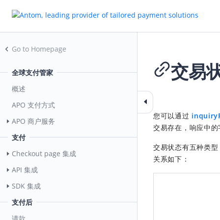
Go to Homepage
交易
全球支付管家
概述
2026-02-28 08:14
APO 支付方式
您可以通过
inquir
APO 商户服务
交易存在，响应中
支付
交易状态有五种类型
Checkout page 集成
关系如下：
API 集成
SDK 集成
支付后
请款