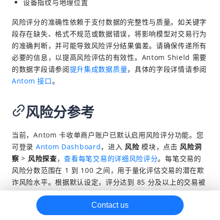
设备指纹与地理位置
团伙分析
Pro
风险评分的准确性依赖于支付数据的完整性与质量。如关键字
启用全托管风险管理服务
段存在缺失、格式不规范或数据错误，将影响模型对交易行为
的准确判断，并可能导致风险评分结果偏差。请确保传递所有
专家决策
Premium
必要的信息，以提高风险评估的有效性。Antom Shield 需要
智能抗辩
Premium
的数据字段请参阅
提升集成数据质量
，具体的字段详情请参阅
Antom 接口
。
风险分参考
当前，Antom 卡收单商户账户已默认启用风险评分功能。您
可登录
Antom Dashboard
，进入
风险
模块，点击
风险洞
察
>
风险探查
，
查看每笔交易的详细风险评分
。
每笔交易的
风险分数范围在 1 到 100 之间，
用于量化评估交易的潜在欺
诈风险水平。根据默认设定，评分达到 85 分及以上的交易被
模型判定为高风险，建议您重点关注。
Contact us
风险等级
对应分数
建议操作