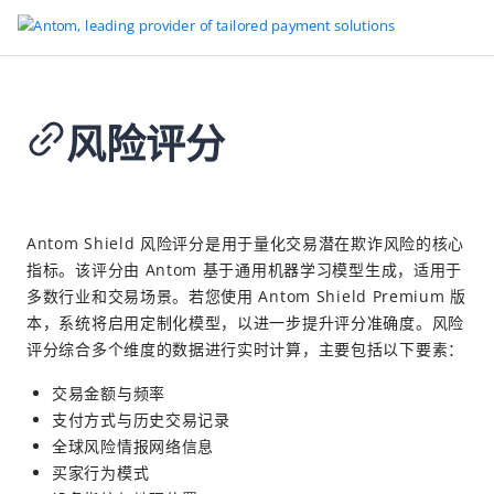
风险评分
返回首页
Antom Shield
2026-05-12 09:55
概览
Antom Shield 风险评分是用于量化交易潜在欺诈风险的核心
指标。该评分由 Antom 基于通用机器学习模型生成，适用于
了解欺诈
多数行业和交易场景。若您使用 Antom Shield Premium 版
优化风险评估质量
本，系统将启用定制化模型，以进一步提升评分准确度。风险
使用风控引擎防范欺诈
评分综合多个维度的数据进行实时计算，主要包括以下要素：
风险评分
交易金额与频率
支付方式与历史交易记录
名单管理
全球风险情报网络信息
规则配置
买家行为模式
智能仿真
Pro