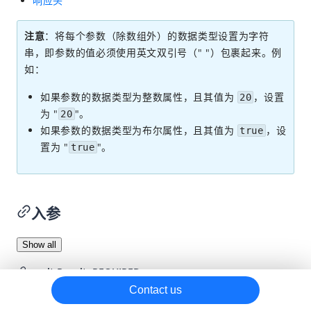
响应头
createVaultingSession
注意
：将每个参数（除数组外）的数据类型设置为字符
vaultPaymentMethod
串，即参数的值必须使用英文双引号（" "）包裹起来。例
notifyVaulting
如：
inquireVaulting
如果参数的数据类型为整数属性，且其值为
，设置
20
为 "
"。
fetchNonce
20
如果参数的数据类型为布尔属性，且其值为
，设
true
支付
置为 "
"。
true
订阅
争议
退款
入参
报关
Show all
result
Result
REQUIRED
Contact us
资产绑定结果的详细信息，如资产绑定状态、结果代码和结果