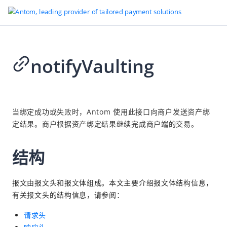
notifyVaulting
返回首页
接口参考信息
2026-07-07 02:12
Antom 接口
当绑定成功或失败时，Antom 使用此接口
向商户发送资产绑
定结果。商户根据资产绑定结果继续完成商户端的交易。
概述
幂等性
结构
报文编码
签名和验签
报文由报文头和报文体组成。本文主要介绍报文体结构信息，
在线支付
有关报文头的结构信息，请参阅：
授权
请求头
绑定