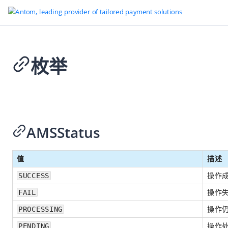
枚举
返回首页
SDK 参考信息
2026-07-03 08:20
概览
服务端 SDK
AMSStatus
客户端 SDK
值
描述
Web SDK
操作
SUCCESS
Android SDK
操作
FAIL
概览
操作
PROCESSING
类
操作
PENDING
方法