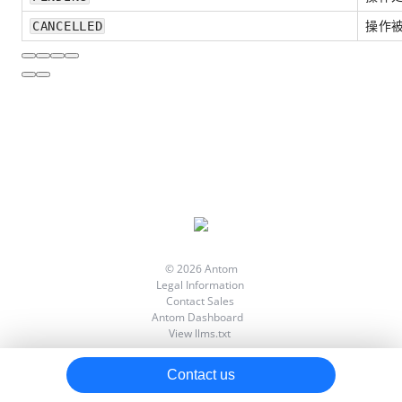
操作
CANCELLED
回调函数
枚举
iOS SDK
Flutter SDK
SDK 发布说明
© 2026 Antom
Legal Information
Contact Sales
Antom Dashboard
View llms.txt
Contact us