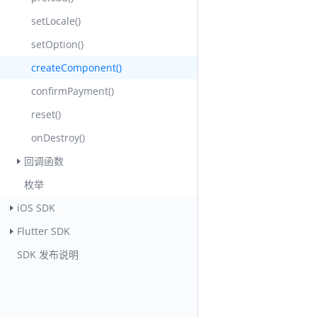
setLocale()
setOption()
createComponent()
confirmPayment()
reset()
onDestroy()
回调函数
枚举
iOS SDK
Flutter SDK
SDK 发布说明