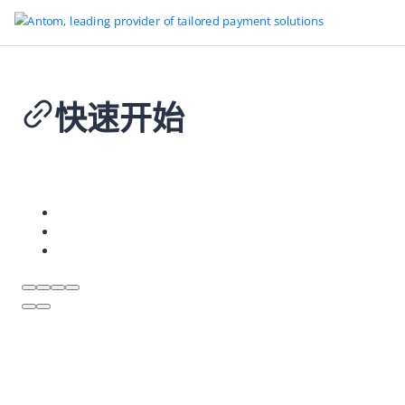
快速开始
返回首页
扫码签约
2026-02-02 05:50
概述
快速开始
集成指南
支付后
取消授权
取消交易
退款
接收通知