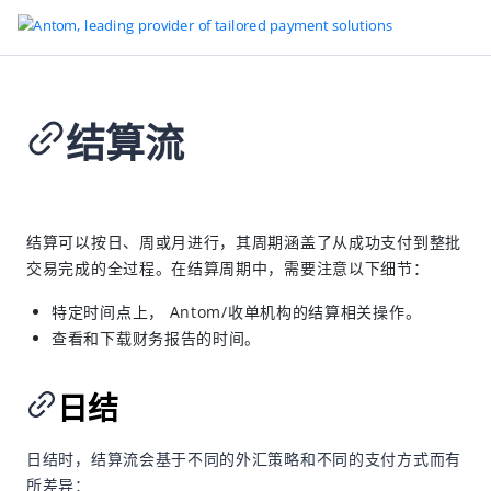
结算流
返回首页
对账
2024-12-19 01:57
概述
结算可以按日、周或月进行，其周期涵盖了从成功支付到整批
交易完成的全过程。在结算周期中，需要注意以下细节：
结算规则
结算流
特定时间点上，
Antom
/收单机构的结算相关操作。
查看和下载财务报告的时间。
对账指南与相关报告
开始对账
日结
交易明细报告
结算明细报告
日结时，结算流会基于不同的外汇策略和不同的支付方式而有
所差异：
结算汇总报告