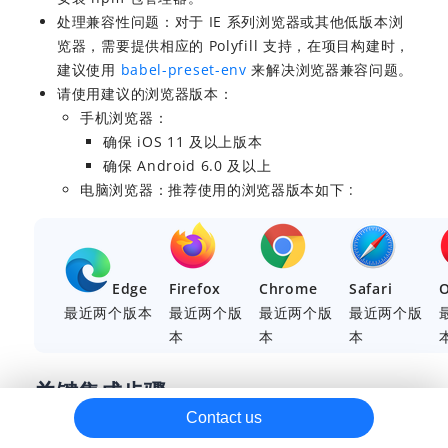
处理兼容性问题：对于 IE 系列浏览器或其他低版本浏
银行卡支付
览器，需要提供相应的 Polyfill 支持，在项目构建时，
SDK 集成
建议使用
babel-preset-env
来解决浏览器兼容问题。
请使用建议的浏览器版本：
浮层式支付体验
手机浏览器：
Web/WAP
确保 iOS 11 及以上版本
Android
确保 Android 6.0 及以上
电脑浏览器：推荐使用的浏览器版本如下 :
iOS
嵌入式支付体验
APM 支付
Edge
Firefox
Chrome
Safari
EDC 支付
最近两个版本
最近两个版
最近两个版
最近两个版
支付后
本
本
本
请款
关键集成步骤
接收通知
Contact us
争议
请根据以下步骤完成集成：