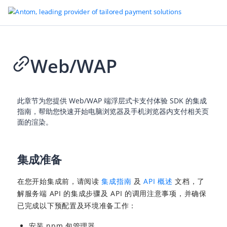
Web/WAP
Go to Homepage
全球支付管家
此章节为您提供 Web/WAP 端浮层式卡支付体验 SDK 的集成
概述
指南，帮助您快速开始电脑浏览器及手机浏览器内支付相关页
面的渲染。
APO 支付方式
APO 商户服务
集成准备
支付
Checkout page 集成
在您开始集成前，请阅读
集成指南
及
API 概述
文档，了
API 集成
解服务端 API 的集成步骤及 API 的调用注意事项，并确保
已完成以下预配置及环境准备工作：
SDK 集成
安装 npm 包管理器。
授权支付