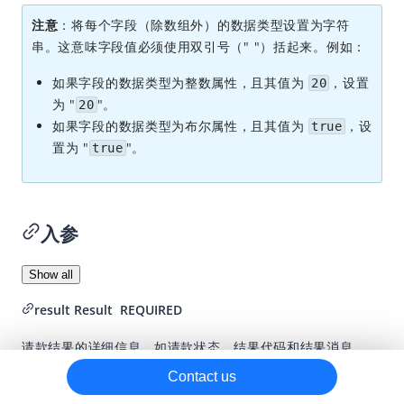
注意
：将每个字段（除数组外）的数据类型设置为字符
请款
串。这意味字段值必须使用双引号（" "）括起来。例如：
接收通知
如果字段的数据类型为整数属性，且其值为
，设置
20
争议
为 "
"。
20
取消交易
如果字段的数据类型为布尔属性，且其值为
，设
true
置为 "
"。
退款
true
对账
银行卡特性
入参
独立绑卡
独立风控
Show all
更多功能
result
Result
REQUIRED
APO 接口
请款结果的详细信息，如请款状态、结果代码和结果消息。
线上支付
Contact us
Show child parameters
绑卡