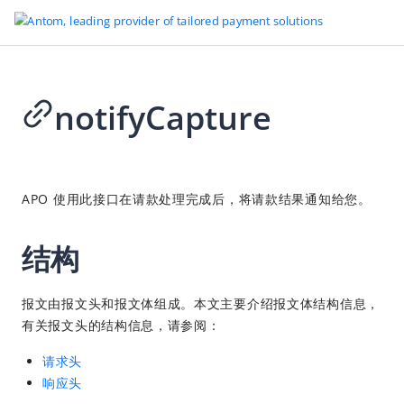
notifyCapture
Go to Homepage
全球支付管家
2026-05-27 02:48
概述
APO 使用此接口在请款处理完成后，将请款结果通知给您。
APO 支付方式
结构
APO 商户服务
支付
报文由报文头和报文体组成。本文主要介绍报文体结构信息，
Checkout page 集成
有关报文头的结构信息，请参阅：
API 集成
请求头
SDK 集成
响应头
支付后