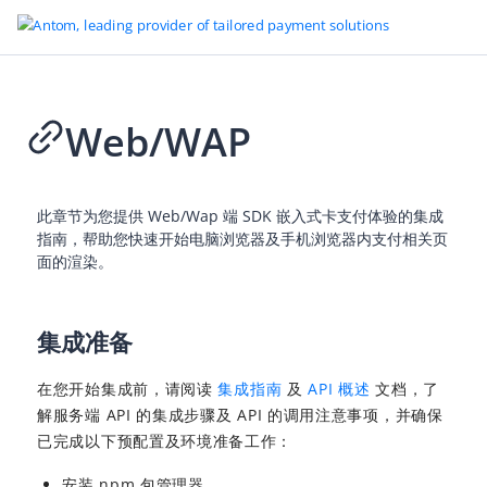
Web/WAP
Go to Homepage
全球支付管家
此章节为您提供 Web/Wap 端 SDK 嵌入式卡支付体验的集成
概述
指南，帮助您快速开始电脑浏览器及手机浏览器内支付相关页
面的渲染。
APO 支付方式
APO 商户服务
集成准备
支付
Checkout page 集成
在您开始集成前，请阅读
集成指南
及
API 概述
文档，了
API 集成
解服务端 API 的集成步骤及 API 的调用注意事项，并确保
已完成以下预配置及环境准备工作：
SDK 集成
安装 npm 包管理器。
授权支付