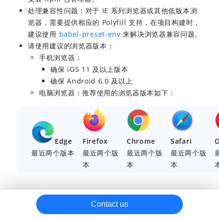
处理兼容性问题：对于 IE 系列浏览器或其他低版本浏
银行卡支付
览器，需要提供相应的 Polyfill 支持，在项目构建时，
SDK 集成
建议使用
babel-preset-env
来解决浏览器兼容问题。
请使用建议的浏览器版本：
浮层式支付体验
手机浏览器：
嵌入式支付体验
确保 iOS 11 及以上版本
Web/WAP
确保 Android 6.0 及以上
电脑浏览器：推荐使用的浏览器版本如下 :
Android
iOS
APM 支付
Edge
Firefox
Chrome
Safari
EDC 支付
最近两个版本
最近两个版
最近两个版
最近两个版
支付后
本
本
本
请款
接收通知
Contact us
关键集成步骤
争议