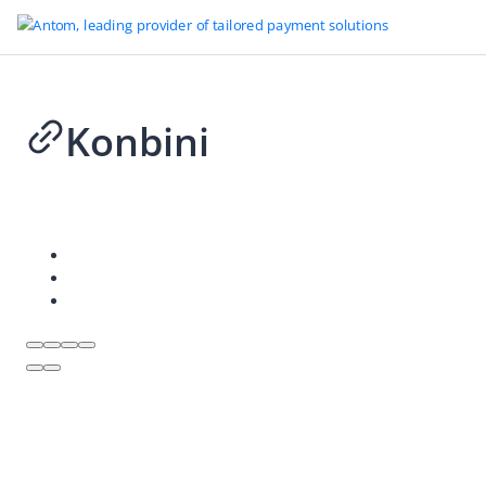
Konbini
返回首页
支持的支付方式
2026-03-09 08:23
先买后付
卡
运营商计费
现金支付
Konbini
Konbini (7-Eleven)
电子钱包
直接扣款