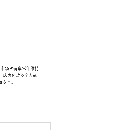
服务，市场占有率常年维持
支付、店内付款及个人转
单安全。